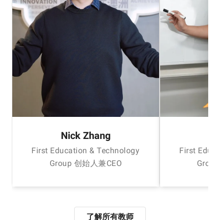
Nick Zhang
H
First Education & Technology
First Educ
Group 创始人兼CEO
Grou
了解所有教师