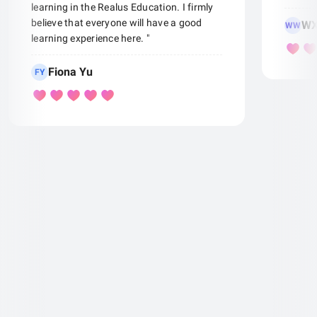
learning in the Realus Education. I firmly
believe that everyone will have a good
WX
WW
learning experience here. "
Fiona Yu
FY