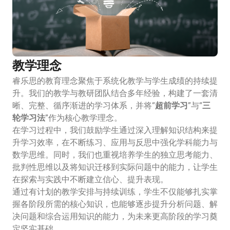
教学理念
睿乐思的教育理念聚焦于系统化教学与学生成绩的持续提
升。我们的教学与教研团队结合多年经验，构建了一套清
晰、完整、循序渐进的学习体系，并将“
超前学习
”与“
三
轮学习法
”作为核心教学理念。
在学习过程中，我们鼓励学生通过深入理解知识结构来提
升学习效率，在不断练习、应用与反思中强化学科能力与
数学思维。同时，我们也重视培养学生的独立思考能力、
批判性思维以及将知识迁移到实际问题中的能力，让学生
在探索与实践中不断建立信心、提升表现。
通过有计划的教学安排与持续训练，学生不仅能够扎实掌
握各阶段所需的核心知识，也能够逐步提升分析问题、解
决问题和综合运用知识的能力，为未来更高阶段的学习奠
定坚实基础。