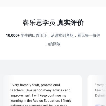
睿乐思学员
真实评价
10,000+
学生的口碑印证，从课堂到考场，看见每一份努
力的回响
" Very friendly staff, professional
" Very
teachers! Give us too many advices and
teacher
improvement. I will keep continue my
Defini
learning in the Realus Education. I firmly
believe that everyone will have a good