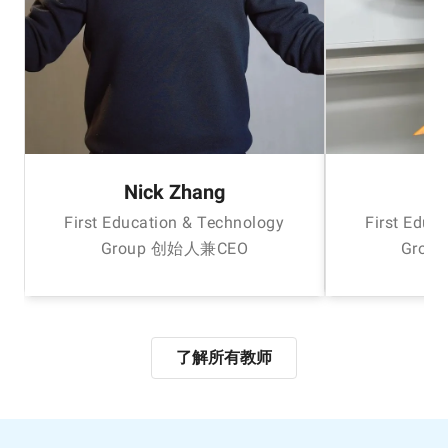
Nick Zhang
H
First Education & Technology
First Educ
Group 创始人兼CEO
Grou
了解所有教师