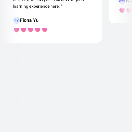
WX
WW
learning experience here. "
Fiona Yu
FY