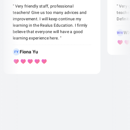
" Very friendly staff, professional
" Very
teachers! Give us too many advices and
teacher
improvement. I will keep continue my
Defini
learning in the Realus Education. I firmly
believe that everyone will have a good
WX
WW
learning experience here. "
Fiona Yu
FY