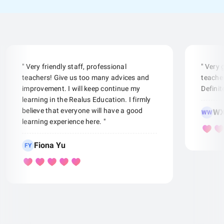
" Very friendly staff, professional
" Very
teachers! Give us too many advices and
teacher
improvement. I will keep continue my
Defini
learning in the Realus Education. I firmly
believe that everyone will have a good
WX
WW
learning experience here. "
Fiona Yu
FY