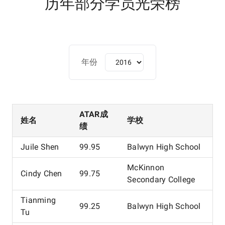
历年部分学员光荣榜
年份
ATAR成
姓名
学校
绩
Juile Shen
99.95
Balwyn High School
McKinnon
Cindy Chen
99.75
Secondary College
Tianming
99.25
Balwyn High School
Tu