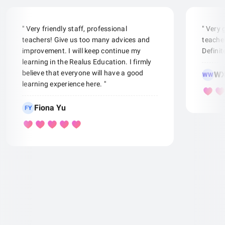
" Very friendly staff, professional
" Very
teachers! Give us too many advices and
teacher
improvement. I will keep continue my
Defini
learning in the Realus Education. I firmly
believe that everyone will have a good
WX
WW
learning experience here. "
Fiona Yu
FY