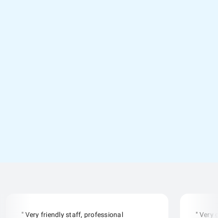
" Very friendly staff, professional
" Very