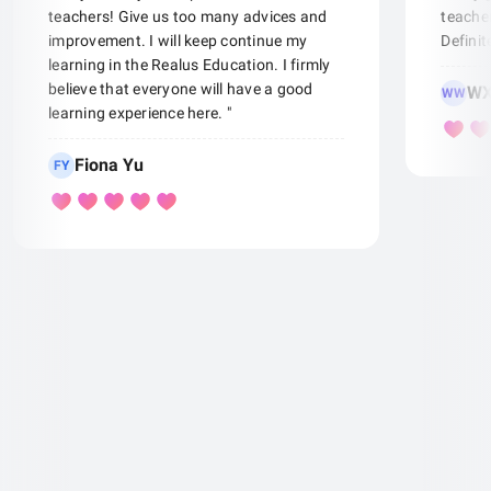
teachers! Give us too many advices and
teacher
improvement. I will keep continue my
Defini
learning in the Realus Education. I firmly
believe that everyone will have a good
WX
WW
learning experience here. "
Fiona Yu
FY