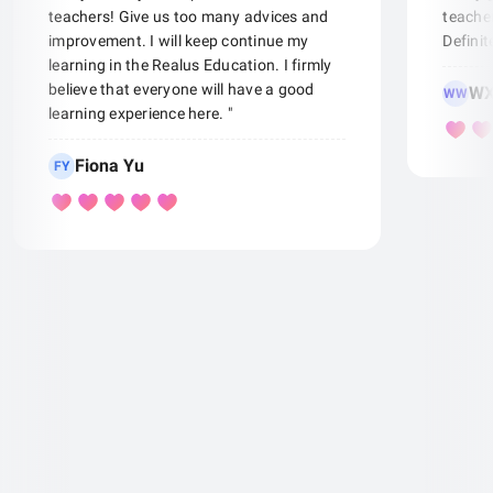
teachers! Give us too many advices and
teacher
improvement. I will keep continue my
Defini
learning in the Realus Education. I firmly
believe that everyone will have a good
WX
WW
learning experience here. "
Fiona Yu
FY