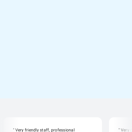
" Very friendly staff, professional
" Very