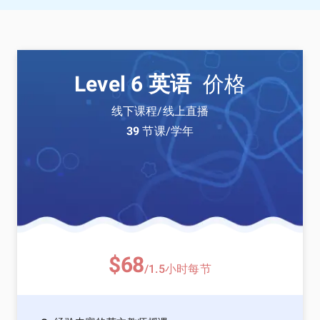
Level 6 英语
价格
线下课程/线上直播
39
节课/学年
$68
/1.5小时每节