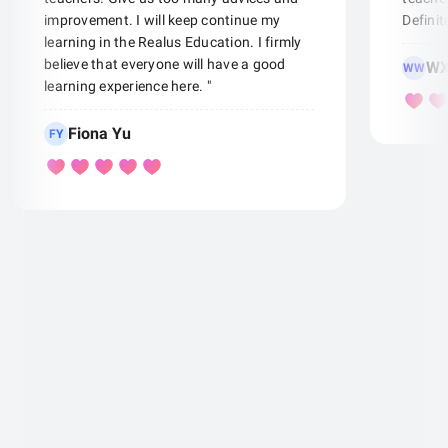
improvement. I will keep continue my
Defini
learning in the Realus Education. I firmly
believe that everyone will have a good
WX
WW
learning experience here. "
Fiona Yu
FY