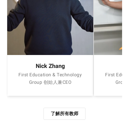
Nick Zhang
H
First Education & Technology
First Educ
Group 创始人兼CEO
Grou
了解所有教师