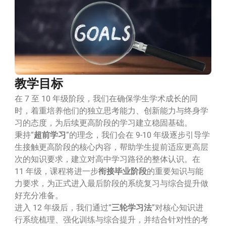
教学目标
在 7 至 10 年级阶段，我们在确保学生学术成长的同
时，着重培养他们的独立思考能力、创新能力与终身学
习的态度，为后续更高阶段的学习建立稳固基础。
秉持“
超前学习
”的理念，我们会在 9-10 年级逐步引导学
生接触更高阶段的核心内容，帮助学生提前适应更高层
次的知识要求，建立对高中学习路径的整体认识。在
11 年级，课程将进一步
衔接毕业阶段
的重要知识与能
力要求，为正式进入最后阶段的系统复习与综合提升做
好充分准备。
进入 12 年级后，我们通过“
三轮学习法
”对核心知识进
行系统梳理、强化训练与综合提升，并结合针对性的考