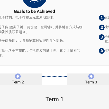
Goals to be Achieved
原子结构、电子排布及元素周期规律。
运
分子内键(离子键、共价键、金属键)，并将键合方式与物
比
构及性质联系起来。
准
分子间作用力，并预测其对物理性质的影响。
算
定量化学基本技能，包括物质的量计算、化学计量和气
能
律。
Term 2
Term 3
Term 1