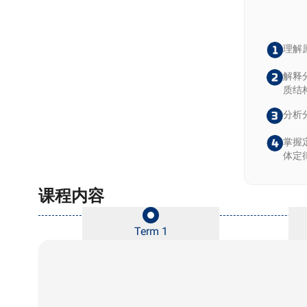
理解
解释
质结
分析
掌握
体定
课程内容
Term 1